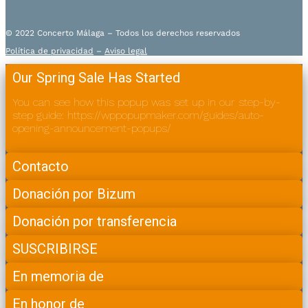
© 2022 Concerto Málaga – Todos los derechos reservados
Política de privacidad
–
Aviso legal
Our Spring Sale Has Started
You can see how this popup was set up in our step-by-
step guide: https://wppopupmaker.com/guides/auto-
opening-announcement-popups/
Contacto
Donación por Bizum
Donación por transferencia
SUSCRIBIRSE
En memoria de
En honor de