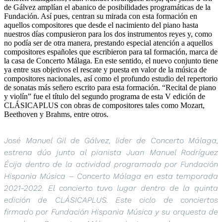
de Gálvez amplían el abanico de posibilidades programáticas de la
Fundación. Así pues, centran su mirada con esta formación en
aquellos compositores que desde el nacimiento del piano hasta
nuestros días compusieron para los dos instrumentos reyes y, como
no podía ser de otra manera, prestando especial atención a aquellos
compositores españoles que escribieron para tal formación, marca de
la casa de Concerto Málaga. En este sentido, el nuevo conjunto tiene
ya entre sus objetivos el rescate y puesta en valor de la música de
compositores nacionales, así como el profundo estudio del repertorio
de sonatas más señero escrito para esta formación. “Recital de piano
y violín” fue el título del segundo programa de esta V edición de
CLÁSICAPLUS con obras de compositores tales como Mozart,
Beethoven y Brahms, entre otros.
José Manuel Gil de Gálvez, lider de Concerto Málaga,
estrena dúo junto al pianista Juan Manuel Rodríguez
Écija dentro de la actividad programada por Fundación
Hispania Música – Concerto Málaga en esta temporada
2021-2022. El concierto tuvo lugar dentro de la quinta
edición de CLÁSICAPLUS. Este ciclo de conciertos
firmado por Fundación Hispania Música y su orquesta de