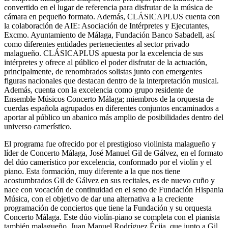
convertido en el lugar de referencia para disfrutar de la música de
cámara en pequeño formato. Además, CLÁSICAPLUS cuenta con
la colaboración de AIE: Asociación de Intérpretes y Ejecutantes,
Excmo. Ayuntamiento de Málaga, Fundación Banco Sabadell, así
como diferentes entidades pertenecientes al sector privado
malagueño. CLÁSICAPLUS apuesta por la excelencia de sus
intérpretes y ofrece al público el poder disfrutar de la actuación,
principalmente, de renombrados solistas junto con emergentes
figuras nacionales que destacan dentro de la interpretación musical.
Además, cuenta con la excelencia como grupo residente de
Ensemble Músicos Concerto Málaga; miembros de la orquesta de
cuerdas española agrupados en diferentes conjuntos encaminados a
aportar al público un abanico más amplio de posibilidades dentro del
universo camerístico.
El programa fue ofrecido por el prestigioso violinista malagueño y
líder de Concerto Málaga, José Manuel Gil de Gálvez, en el formato
del dúo camerístico por excelencia, conformado por el violín y el
piano. Esta formación, muy diferente a la que nos tiene
acostumbrados Gil de Gálvez en sus recitales, es de nuevo cuño y
nace con vocación de continuidad en el seno de Fundación Hispania
Música, con el objetivo de dar una alternativa a la creciente
programación de conciertos que tiene la Fundación y su orquesta
Concerto Málaga. Este dúo violín-piano se completa con el pianista
también malagueño, Juan Manuel Rodríguez Écija, que junto a Gil