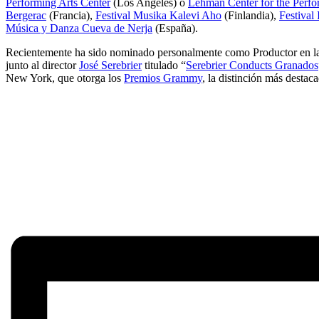
Performing Arts Center
(Los Angeles) o
Lehman Center for the Perfo
Bergerac
(Francia),
Festival Musika Kalevi Aho
(Finlandia),
Festival
Música y Danza Cueva de Nerja
(España).
Recientemente ha sido nominado personalmente como Productor en la
junto al director
José Serebrier
titulado “
Serebrier Conducts Granados
New York, que otorga los
Premios Grammy
, la distinción más destaca