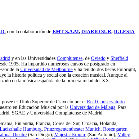
AD
, con la colaboración de
EMT S.A.M
,
DIARIO SUR
,
IGLESIA
adrid
y en las Universidades
Complutense
, de
Oviedo
y
Sheffield
sde 1995. Ha impartido numerosos cursos de postgrado en
ssor de la
Universidad de Melbourne
y ha tenido dos becas Fulbright,
ye la historia política y social con la creación musical. Aunque al
alizado en la música española de la primera mitad del XX.
 posee el Título Superior de Clavecín por el
Real Conservatorio
Maestro en Educación Musical por la
Universidad de Málaga
. Para
rid, SGAE y Universidad Complutense de Madrid.
emania, Finlandia, Francia, Corea del Sur, Croacia, Holanda,
Laeiszhalle Hamburg
,
Prinzregententheater Munich
,
Rosengarten
alboa Theatre
(San Diego),
Majestic Empire
(San Antonio),
Valley