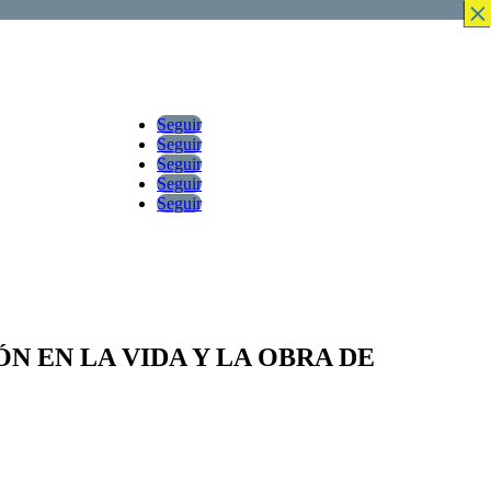
×
×
×
×
×
×
×
×
Seguir
Seguir
Seguir
Seguir
Seguir
ÓN EN LA VIDA Y LA OBRA DE