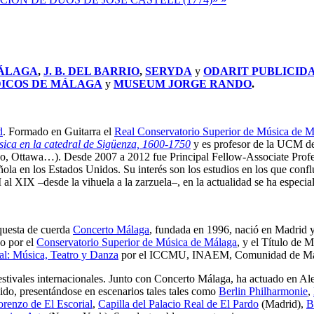
MÁLAGA
,
J. B. DEL BARRIO
,
SERYDA
y
ODARIT PUBLICID
DICOS DE MÁLAGA
y
MUSEUM JORGE RANDO
.
d
. Formado en Guitarra el
Real Conservatorio Superior de Música de M
ica en la catedral de Sigüenza, 1600-1750
y es profesor de la UCM de
co, Ottawa…). Desde 2007 a 2012 fue Principal Fellow-Associate Profe
ola en los Estados Unidos. Su interés son los estudios en los que conflu
I al XIX –desde la vihuela a la zarzuela–, en la actualidad se ha especi
rquesta de cuerda
Concerto Málaga
, fundada en 1996, nació en Madrid y
no por el
Conservatorio Superior de Música de Málaga
, y el Título de 
al: Música, Teatro y Danza
por el ICCMU, INAEM, Comunidad de Mad
estivales internacionales. Junto con Concerto Málaga, ha actuado en Al
ido, presentándose en escenarios tales tales como
Berlin Philharmonie
,
orenzo de El Escorial
,
Capilla del Palacio Real de El Pardo
(Madrid),
B