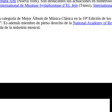
rming Arts
(Nueva York). Son destacables sus actuaciones en numeroso
 International de Musique Symphonique d´EL Jem
(Túnez),
Internation
 categoría de Mejor Álbum de Música Clásica en la 19ª Edición de los
”. Es además miembro de pleno derecho de la
National Academy of Re
da de la industria musical.