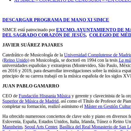
DESCARGAR PROGRAMA DE MANO XI SIMCE
SIMCE está patrocinado por
EXCMO. AYUNTAMIENTO DE 
DEL SAGRADO CORAZÓN DE JESÚS
,
COLEGIO DE MÉ
JAVIER SUÁREZ PAJARES
Catedrático de Musicología de la
Universidad Complutense de Madri
(Reino Unido)
en Musicología, se doctoró en 1994 con la tesis
La mús
universidades españolas y extranjeras (Montevideo, São Paulo, Méxi
en 2016 y 2019, para desarrollar investigaciones sobre la música españ
principio de su carrera trabajó en la música española de los siglos XV
JUAN PABLO GAMARRO
CEO de
Fundación Hispania Música
y gerente y clavecinista de la o
Superior de Música de Madrid
, así como el Título de Profesor de Pia
completar su formación, realizó asimismo el
Máster en Gestión Cultur
Ha ofrecido numerosos conciertos de clave solo y piano en diversos f
Eslovenia, España, Estados Unidos, Italia, Irlanda, Túnez o Reino Un
Mannheim
,
Seoul Arts Center
,
Basílica del Real Monasterio de San L