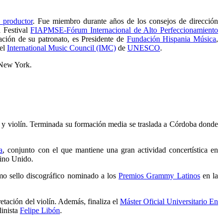
 productor
. Fue miembro durante años de los consejos de dirección
l Festival
FIAPMSE-Fórum Internacional de Alto Perfeccionamiento
ación de su patronato, es Presidente de
Fundación Hispania Música
,
 el
International Music Council (IMC)
de
UNESCO
.
 New York.
 y violín. Terminada su formación media se traslada a Córdoba donde
a
, conjunto con el que mantiene una gran actividad concertística en
eino Unido.
imo sello discográfico nominado a los
Premios Grammy Latinos
en la
tación del violín. Además, finaliza el
Máster Oficial Universitario En
linista
Felipe Libón
.