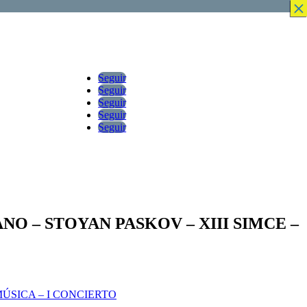
×
×
×
×
×
×
×
×
Seguir
Seguir
Seguir
Seguir
Seguir
O – STOYAN PASKOV – XIII SIMCE –
ÚSICA – I CONCIERTO