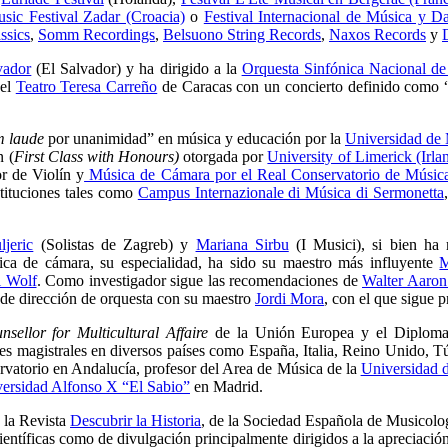
sic Festival Zadar (Croacia)
o
Festival Internacional de Música y 
ssics
,
Somm Recordings
,
Belsuono String Records
,
Naxos Records
y
vador
(El Salvador) y ha dirigido a la
Orquesta Sinfónica Nacional de
el
Teatro Teresa Carreño
de Caracas con un concierto definido como “u
 laude
por unanimidad” en música y educación por la
Universidad de
n (
First Class with Honours)
otorgada por
University of Limerick (Irla
r de Violín y
Música de Cámara por el Real Conservatorio de Músic
tituciones tales como
Campus Internazionale di Música di Sermonetta
jeric
(Solistas de Zagreb) y
Mariana Sirbu
(I Musici), si bien ha
ica de cámara, su especialidad, ha sido su maestro más influyente
M
l Wolf
. Como investigador sigue las recomendaciones de
Walter Aaron
de dirección de orquesta con su maestro
Jordi Mora
, con el que sigue 
sellor for Multicultural Affaire
de la Unión Europea y el Diploma 
es magistrales en diversos países como España, Italia, Reino Unido, Tú
rvatorio en Andalucía, profesor del Area de Música de la
Universidad 
versidad Alfonso X “El Sabio”
en Madrid.
 la Revista
Descubrir la Historia
, de la Sociedad Española de Musicolog
ientíficas como de divulgación principalmente dirigidos a la apreciación