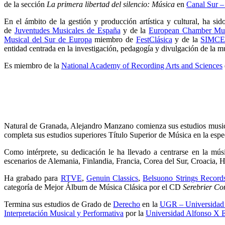
de la sección
La primera libertad del silencio: Música
en
Canal Sur 
En el ámbito de la gestión y producción artística y cultural, ha si
de
Juventudes Musicales de España
y de la
European Chamber Mus
Musical del Sur de Europa
miembro de
FestClásica
y de la
SIMCE-
entidad centrada en la investigación, pedagogía y divulgación de la m
Es miembro de la
National Academy of Recording Arts and Sciences
Natural de Granada, Alejandro Manzano comienza sus estudios musica
completa sus estudios superiores Título Superior de Música en la espe
Como intérprete, su dedicación le ha llevado a centrarse en la mú
escenarios de Alemania, Finlandia, Francia, Corea del Sur, Croacia, 
Ha grabado para
RTVE
,
Genuin Classics
,
Belsuono Strings Record
categoría de Mejor Álbum de Música Clásica por el CD
Serebrier C
Termina sus estudios de Grado de
Derecho
en la
UGR – Universidad
Interpretación Musical y Performativa
por la
Universidad Alfonso X E