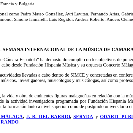
Francia y Bulgaria.
rnacional como Pedro Mateo González, Avri Levitan, Fernando Arias, Gab
umond, Simone Iannarelli, Luis Regidor, Andrea Roberto, Anders Cleme
E – SEMANA INTERNACIONAL DE LA MÚSICA DE CÁMAR
e Cámara Española” ha demostrado cumplir con los objetivos de poner e
 a cabo desde Fundación Hispania Música y su orquesta Concerto Málag
 actividades llevadas a cabo dentro de SIMCE y concretadas en conferenci
y músicos, investigadores, musicólogos y musicólogas, así como profesor
ca, la vida y obra de eminentes figuras malagueñas en relación con la 
 de la actividad investigadora programada por Fundación Hispania M
ormación tanto a nivel superior como de postgrado universitario cime
E MÁLAGA
,
J. B. DEL BARRIO
,
SERYDA
y
ODARIT PUB
 RANDO
.