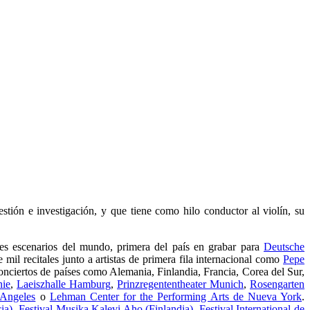
estión e investigación, y que tiene como hilo conductor al violín, su
les escenarios del mundo, primera del país en grabar para
Deutsche
 mil recitales junto a artistas de primera fila internacional como
Pepe
conciertos de países como Alemania, Finlandia, Francia, Corea del Sur,
nie
,
Laeiszhalle Hamburg
,
Prinzregententheater Munich
,
Rosengarten
 Angeles
o
Lehman Center for the Performing Arts de Nueva York
.
ia)
,
Festival Musika Kalevi Aho (Finlandia)
,
Festival International de