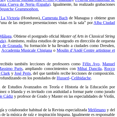
Danza Cueva de Nerja (España)
. Igualmente, ha realizado grabaciones
Deustche Grammophon.
 La Victoria
(Honduras),
Camerata Bach
de Managua y obtiene gran
na de las mejores presentaciones vistas en la sala” por
Alba Ciudad
 Málaga
. Obtiene el postgrado oficial
Master of Arts in Classical String
nda)
. Asimismo, realiza estudios de postgrado en dirección de orquesta
a de Granada.
Su formación le ha llevado a ciudades como Dresden,
,
Accademia Musicale Chigiana
o
Moulin d’Andé Centre artistique et
 recibido también lecciones de profesores como
Félix Ayo,
Manuel
assimo Paris
, ampliando conocimientos con
Mihai Dancila
,
Rocco
 Clark
y
José Peris
, del que también recibe lecciones de composición.
profundizando en los postulados de
Husserl
–
Celibidache
.
de Estudios Avanzados en Teoría e Historia de la Educación por
nez o Irlanda y es invitado con asiduidad a formar parte como jurado
de Cádiz
y profesor de Grado y Master en las especialidades de Violín,
ía y colaborador habitual de la Revista especializada
Melómano
y del
 de la música de raíz e inspiración hispana. Igualmente es responsable