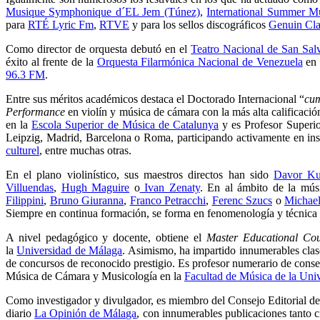
Musique Symphonique d´EL Jem (Túnez)
,
International Summer Mu
para
RTÉ Lyric Fm
,
RTVE
y para los sellos discográficos
Genuin Cla
Como director de orquesta debutó en el
Teatro Nacional de San Sal
éxito al frente de la
Orquesta Filarmónica Nacional de Venezuela
en 
96.3 FM
.
Entre sus méritos académicos destaca el Doctorado Internacional “
cum
Performance
en violín y música de cámara con la más alta calificació
en la
Escola Superior de Música de Catalunya
y es Profesor Superio
Leipzig, Madrid, Barcelona o Roma, participando activamente en ins
culturel
, entre muchas otras.
En el plano violinístico, sus maestros directos han sido
Davor Kul
Villuendas
,
Hugh Maguire
o
Ivan Zenaty
. En al ámbito de la mús
Filippini
,
Bruno Giuranna
,
Franco Petracchi
,
Ferenc Szucs
o
Michae
Siempre en continua formación, se forma en fenomenología y técnica 
A nivel pedagógico y docente, obtiene el
Master Educational Coun
la
Universidad de Málaga
. Asimismo, ha impartido innumerables clas
de concursos de reconocido prestigio. Es profesor numerario de conse
Música de Cámara y Musicología en la
Facultad de Música de la Uni
Como investigador y divulgador, es miembro del Consejo Editorial de
diario
La Opinión de Málaga
, con innumerables publicaciones tanto c