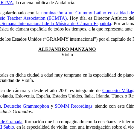
– RTVA
, la cadena pública de Andalucía.
do galardonado con la
nominación a un Grammy Latino en calidad de
ic Teacher Association (ECMTA)
. Hoy día, es Director Artístico de
Semana Internacional de la Música de Cámara Española
. Por aclam
úsica de cámara española de todos los tiempos, a la que representa ante
de los Estados Unidos (“GRAMMY internacional”) por el capítulo de
ALEJANDRO MANZANO
Violín
les en dicha ciudad a edad muy temprana en la especialidad de piano
cialidad de Violín.
sica de cámara y desde el año 2001 es integrante de
Concerto Málag
Holanda, Eslovenia, España, Estados Unidos, Italia, Irlanda, Túnez o R
s
,
Deutsche Grammophon
y
SOMM Recordings
, siendo con este últ
onducts Granados
.
 de Granada
, formación que ha compaginado con la enseñanza e interpre
l Sabio
, en la especialidad de violín, con una investigación sobre el vio