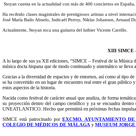
Stoyan cuenta en la actualidad con más de 400 conciertos en España, 
Ha recibido clases magistrales de prestigiosos artistas a nivel inte
José María Bailo Abuelo, Judicaël Perroy, Niklas Johansen, Arnaud D
Actualmente, Stoyan toca una guitarra del luthier Vicente Carrillo.
XIII SIMC
A lo largo de sus ya XII ediciones, “SIMCE – Festival de la Música d
música docta hispana que de modo continuado y sistemático se lleva
Gracias a la diversidad de espacios y de entornos, así como al tipo de
se ha convertido en un lugar de encuentro real entre el gran público 
estos aspectos de la historia.
Nacida como festival de carácter anual que analiza, de forma temáti
su proyección dentro del campo científico y ya se encuadra dentro
UNEATLANTICO. Hecho que permitirá en próximas fechas impulsar la f
SIMCE está patrocinado por
EXCMO. AYUNTAMIENTO D
COLEGIO DE MÉDICOS DE MÁLAGA
y
MUSEUM JORGE