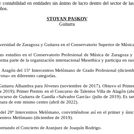
 contabilidad en entidades sin ánimo de lucro dentro del sector de las
años.
STOYAN PASKOV
Guitarra
iversidad de Zaragoza y Guitarra en el Conservatorio Superior de Músic
us estudios en el Conservatorio Profesional de Música de Zaragoza y
ma parte de la organización internacional Musethica y participa en sus 
 Aragón del 15º Intercentros Melómano de Grado Profesional (diciemb
ona» en diferentes categorías.
 Guitarra Alhambra para Jóvenes (noviembre de 2017). Obtuvo el Primer
e 2019); Primer Premio en el Concurso de Talentos Villa de Alagón (abr
urso de Guitarra de Gandía «Salvador García» (julio de 2019). Es tam
ra de este mismo centro (abril de 2022).
l 20º Intercentros Melómano, convirtiéndose así en el primer y único 
rcentros Melómano (diciembre de 2019).
pretando el Concierto de Aranjuez de Joaquín Rodrigo.