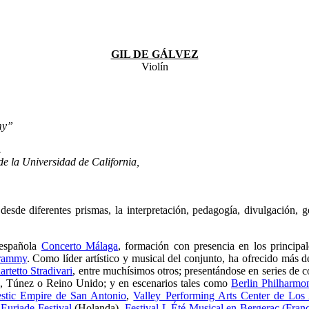
GIL DE GÁLVEZ
Violín
my”
.
e la Universidad de California,
esde diferentes prismas, la interpretación, pedagogía, divulgación, g
 española
Concerto Málaga
, formación con presencia en los principa
rammy
. Como líder artístico y musical del conjunto, ha ofrecido más de
rtetto Stradivari
, entre muchísimos otros; presentándose en series de 
da, Túnez o Reino Unido; y en escenarios tales como
Berlin Philharmo
stic Empire de San Antonio
,
Valley Performing Arts Center de Los
o
Euriade Festival
(Holanda),
Festival L Été Musical en Bergerac (Franc