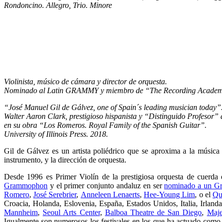
Rondoncino. Allegro, Trio. Minore
Violinista, músico de cámara y director de orquesta.
Nominado al
Latin GRAMMY y miembro de “The Recording Acade
“José Manuel Gil de Gálvez, one of Spain´s leading musician today”
Walter Aaron Clark, prestigioso hispanista y
“Distinguido Profesor” d
en su obra
“Los Romeros. Royal Family of the Spanish Guitar”.
University of Illinois Press. 2018.
Gil de Gálvez es un artista poliédrico que se aproxima a la música d
instrumento, y la dirección de orquesta.
Desde 1996 es Primer Violín de la prestigiosa orquesta de cuerda
Grammophon
y el primer conjunto andaluz en ser
nominado a un G
Romero
,
José Serebrier
,
Anneleen Lenaerts
,
Hee-Young Lim
, o el
Qua
Croacia, Holanda, Eslovenia, España, Estados Unidos, Italia, Irlan
Mannheim
,
Seoul Arts Center
,
Balboa Theatre de San Diego
,
Maje
Igualmente son numerosos los festivales en los que ha actuado com