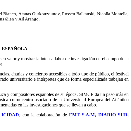
riel Bianco, Atanas Ourkouzounov, Rossen Balkanski, Nicolla Montella,
ns Øien y Alí Arango.
A ESPAÑOLA
n valor y mostrar la intensa labor de investigación en el campo de la
a.
as, charlas y conciertos accesibles a todo tipo de público, el festival
ado universitario e intérpretes que de forma especializada trabajan en
música y compositores españoles de su época, SIMCE da un paso más en
úsica como centro asociado de la Universidad Europea del Atlántico
ntadas en las investigaciones que se llevan a cabo.
LICIDAD
, con la colaboración de
EMT S.A.M
,
DIARIO SUR
,