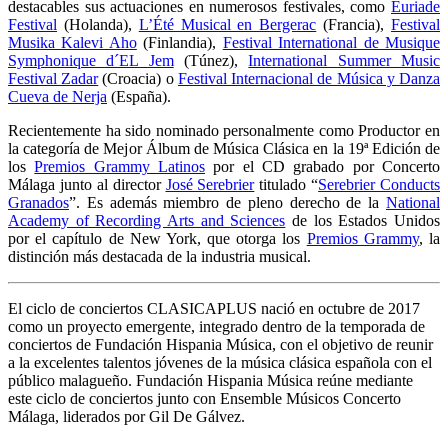
destacables sus actuaciones en numerosos festivales, como
Euriade
Festival
(Holanda),
L’Été Musical en Bergerac
(Francia),
Festival
Musika Kalevi Aho
(Finlandia),
Festival International de Musique
Symphonique d´EL Jem
(Túnez),
International Summer Music
Festival Zadar
(Croacia) o
Festival Internacional de Música y Danza
Cueva de Nerja
(España).
Recientemente ha sido nominado personalmente como Productor en
la categoría de Mejor Álbum de Música Clásica en la 19ª Edición de
los
Premios Grammy Latinos
por el CD grabado por Concerto
Málaga junto al director
José Serebrier
titulado “
Serebrier Conducts
Granados
”. Es además miembro de pleno derecho de la
National
Academy of Recording Arts and Sciences
de los Estados Unidos
por el capítulo de New York, que otorga los
Premios Grammy
, la
distinción más destacada de la industria musical.
El ciclo de conciertos CLASICAPLUS nació en octubre de 2017
como un proyecto emergente, integrado dentro de la temporada de
conciertos de Fundación Hispania Música, con el objetivo de reunir
a la excelentes talentos jóvenes de la música clásica española con el
público malagueño. Fundación Hispania Música reúne mediante
este ciclo de conciertos junto con Ensemble Músicos Concerto
Málaga, liderados por Gil De Gálvez.