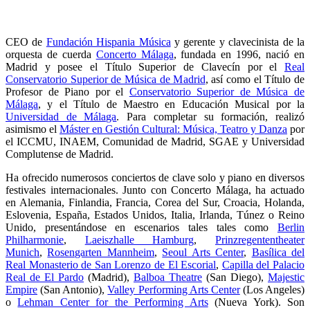
CEO de
Fundación Hispania Música
y gerente y clavecinista de la
orquesta de cuerda
Concerto Málaga
, fundada en 1996, nació en
Madrid y posee el Título Superior de Clavecín por el
Real
Conservatorio Superior de Música de Madrid
, así como el Título de
Profesor de Piano por el
Conservatorio Superior de Música de
Málaga
, y el Título de Maestro en Educación Musical por la
Universidad de Málaga
. Para completar su formación, realizó
asimismo el
Máster en Gestión Cultural: Música, Teatro y Danza
por
el ICCMU, INAEM, Comunidad de Madrid, SGAE y Universidad
Complutense de Madrid.
Ha ofrecido numerosos conciertos de clave solo y piano en diversos
festivales internacionales. Junto con Concerto Málaga, ha actuado
en Alemania, Finlandia, Francia, Corea del Sur, Croacia, Holanda,
Eslovenia, España, Estados Unidos, Italia, Irlanda, Túnez o Reino
Unido, presentándose en escenarios tales tales como
Berlin
Philharmonie
,
Laeiszhalle Hamburg
,
Prinzregententheater
Munich
,
Rosengarten Mannheim
,
Seoul Arts Center
,
Basílica del
Real Monasterio de San Lorenzo de El Escorial
,
Capilla del Palacio
Real de El Pardo
(Madrid),
Balboa Theatre
(San Diego),
Majestic
Empire
(San Antonio),
Valley Performing Arts Center
(Los Angeles)
o
Lehman Center for the Performing Arts
(Nueva York). Son