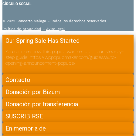
CÍRCULO SOCIAL
© 2022 Concerto Málaga – Todos los derechos reservados
Política de privacidad
–
Aviso legal
Our Spring Sale Has Started
You can see how this popup was set up in our step-by-
step guide: https://wppopupmaker.com/guides/auto-
opening-announcement-popups/
Contacto
Donación por Bizum
Donación por transferencia
SUSCRIBIRSE
En memoria de