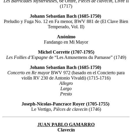
Les Barricades Mystérieuses
, 6e Ordre,
Pièces de clavecin
, Livre II
(1717)
Johann Sebastian Bach (1685-1750)
Preludio y Fuga No. 12 en Fa menor, BWV 881 de (El Clave Bien
Temperado, Vol. II)
Anónimo
Fandango en Mi Mayor
Michel Corrette (1707-1795)
Les Follies d’Espagne
de “Les Amusemens du Parnasse” (1749)
Johann Sebastian Bach (1685-1750)
Concerto en Re mayor
BWV 972 (basado en el Concierto para
violín RV 230 de Antonio Vivaldi) (1715-1716)
Allegro
Largo
Presto
Joseph-Nicolas-Pancrace Royer (1705-1755)
Le Vertigo,
Pièces de clavecin
(1746)
JUAN PABLO GAMARRO
Clavecín