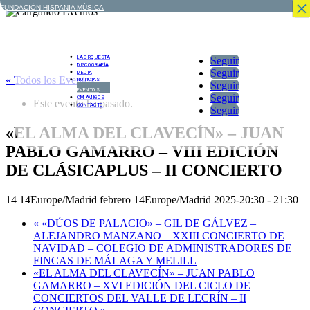
×
×
×
×
×
×
×
×
FUNDACIÓN HISPANIA MÚSICA
LA ORQUESTA
Seguir
DISCOGRAFÍA
Seguir
MEDIA
« Todos los Eventos
NOTICIAS
Seguir
EVENTOS
Seguir
CM AMIGOS
Este evento ha pasado.
CONTACTO
Seguir
«EL ALMA DEL CLAVECÍN» – JUAN
PABLO GAMARRO – VIII EDICIÓN
DE CLÁSICAPLUS – II CONCIERTO
14 14Europe/Madrid febrero 14Europe/Madrid 2025-20:30
-
21:30
«
«DÚOS DE PALACIO» – GIL DE GÁLVEZ –
ALEJANDRO MANZANO – XXIII CONCIERTO DE
NAVIDAD – COLEGIO DE ADMINISTRADORES DE
FINCAS DE MÁLAGA Y MELILL
«EL ALMA DEL CLAVECÍN» – JUAN PABLO
GAMARRO – XVI EDICIÓN DEL CICLO DE
CONCIERTOS DEL VALLE DE LECRÍN – II