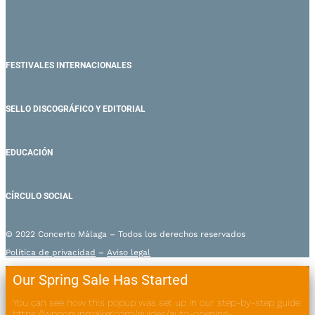
FESTIVALES INTERNACIONALES
SELLO DISCOGRÁFICO Y EDITORIAL
EDUCACIÓN
CÍRCULO SOCIAL
© 2022 Concerto Málaga – Todos los derechos reservados
Política de privacidad
–
Aviso legal
Our Spring Sale Has Started
You can see how this popup was set up in our step-by-step guide:
https://wppopupmaker.com/guides/auto-opening-