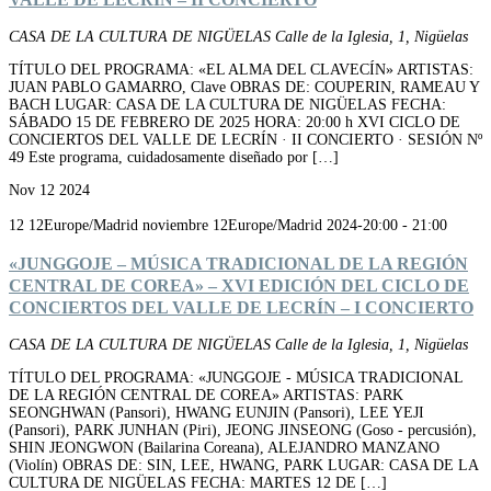
CASA DE LA CULTURA DE NIGÜELAS
Calle de la Iglesia, 1, Nigüelas
TÍTULO DEL PROGRAMA: «EL ALMA DEL CLAVECÍN» ARTISTAS:
JUAN PABLO GAMARRO, Clave OBRAS DE: COUPERIN, RAMEAU Y
BACH LUGAR: CASA DE LA CULTURA DE NIGÜELAS FECHA:
SÁBADO 15 DE FEBRERO DE 2025 HORA: 20:00 h XVI CICLO DE
CONCIERTOS DEL VALLE DE LECRÍN · II CONCIERTO · SESIÓN Nº
49 Este programa, cuidadosamente diseñado por […]
Nov
12
2024
12 12Europe/Madrid noviembre 12Europe/Madrid 2024-20:00
-
21:00
«JUNGGOJE – MÚSICA TRADICIONAL DE LA REGIÓN
CENTRAL DE COREA» – XVI EDICIÓN DEL CICLO DE
CONCIERTOS DEL VALLE DE LECRÍN – I CONCIERTO
CASA DE LA CULTURA DE NIGÜELAS
Calle de la Iglesia, 1, Nigüelas
TÍTULO DEL PROGRAMA: «JUNGGOJE - MÚSICA TRADICIONAL
DE LA REGIÓN CENTRAL DE COREA» ARTISTAS: PARK
SEONGHWAN (Pansori), HWANG EUNJIN (Pansori), LEE YEJI
(Pansori), PARK JUNHAN (Piri), JEONG JINSEONG (Goso - percusión),
SHIN JEONGWON (Bailarina Coreana), ALEJANDRO MANZANO
(Violín) OBRAS DE: SIN, LEE, HWANG, PARK LUGAR: CASA DE LA
CULTURA DE NIGÜELAS FECHA: MARTES 12 DE […]